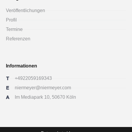
Veröffentlichungen
Profil
Termine
Referenzen
Informationen
+4922059169343
niermeyer@niermeyer.com
Im Mediapark 10, 50670 Köln