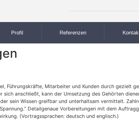
Profil
Referenzen
Kontak
gen
l, Führungs­kräfte, Mitarbeiter und Kunden durch gezielt g
r sich anschließt, kann der Um­setzung des Gehörten diene
der sein Wissen greifbar und unter­haltsam ver­mittelt. Zahlr
Spannung.“ Detailgenaue Vorbereitungen mit dem Auftragg
irkung. (Vortragssprachen: deutsch und englisch.)