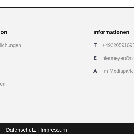
ion
Informationen
tlichungen
+4922059169
niermeyer@ni
Im Mediapark 
zen
Datenschutz
|
Impressum