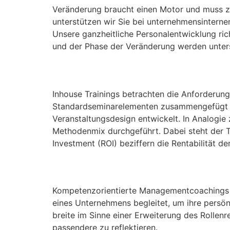
Veränderung braucht einen Motor und muss zie
unterstützen wir Sie bei unternehmensintern
Unsere ganzheitliche Personalentwicklung ric
und der Phase der Veränderung werden unter
Seminare
Inhouse Trainings betrachten die Anforderunge
Stan­dard­seminar­elementen zusammengefügt 
Veranstaltungsdesign entwickelt. In Analogie
Methodenmix durchgeführt. Dabei steht der T
Investment (ROI) beziffern die Rentabilität d
Coaching
Kompetenzorientierte Manage­ment­coachings s
eines Unter­nehmens begleitet, um ihre persönl
breite im Sinne einer Erweiterung des Rollen­r
passendere zu reflektieren.