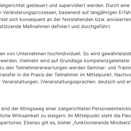
lgerichtet gesteuert und supervidiert werden. Durch eine 
en Veränderungsprozessen, basierend auf langjährigen Erf
htet sich konsequent an der feststehenden bzw. anvisierte
stützende Maßnahmen definiert und durchgeführt.
n von Unternehmen hoch­indi­viduell. So wird gewähr­leistet
werden. Vielmehr wird auf Grundlage kompetenzgeleiteter V
 zu den Teilnehmererwartungen werden Seminar- und Trainin
ransfer in die Praxis der Teilnehmer im Mittelpunkt. Nach
er Veranstaltungen. (Veranstaltungssprachen: deutsch und en
ind der Königsweg einer ziel­gerichteten Personal­ent­wick
iche Wirksamkeit zu steigern. Im Mittelpunkt steht die Flex
epertoires. Ebenso gilt es, bisher „funktionierende Mindset