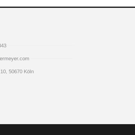
343
ermeyer.com
10, 50670 Köln